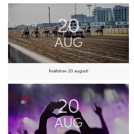
20
AUG
Kvällstrav 20 augusti
20
AUG