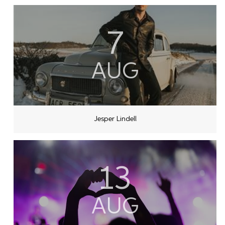
7
AUG
Jesper Lindell
13
AUG