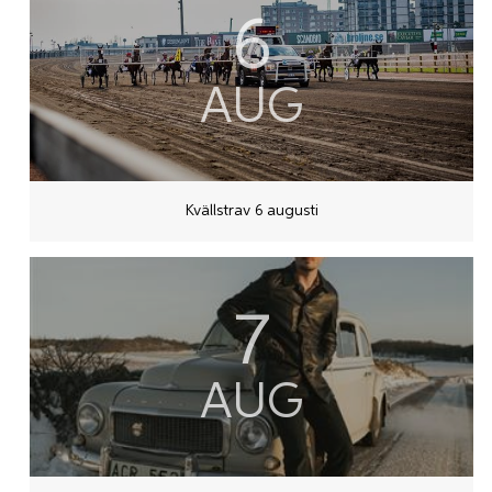
6
AUG
Kvällstrav 6 augusti
7
AUG