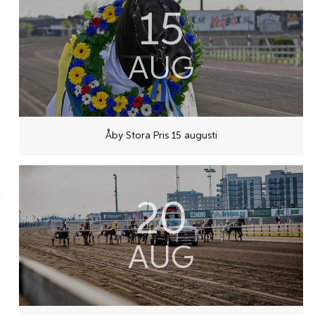
15
AUG
Åby Stora Pris 15 augusti
20
AUG