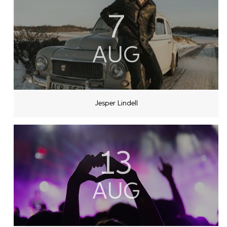
7
AUG
Jesper Lindell
13
AUG