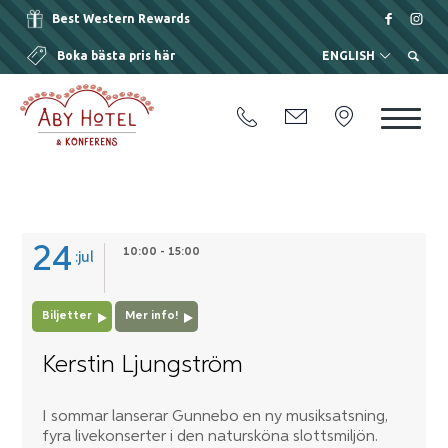
Best Western Rewards
Boka bästa pris här
ENGLISH
24
10:00 - 15:00
jul
Biljetter
Mer info!
Kerstin Ljungström
I sommar lanserar Gunnebo en ny musiksatsning,
fyra livekonserter i den natursköna slottsmiljön.