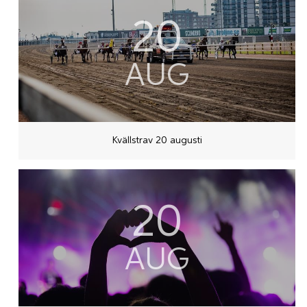
20
AUG
Kvällstrav 20 augusti
20
AUG