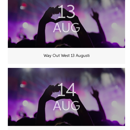
13
AUG
Way Out West 13 Augusti
14
AUG