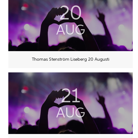
20
AUG
Thomas Stenström Liseberg 20 Augusti
21
AUG