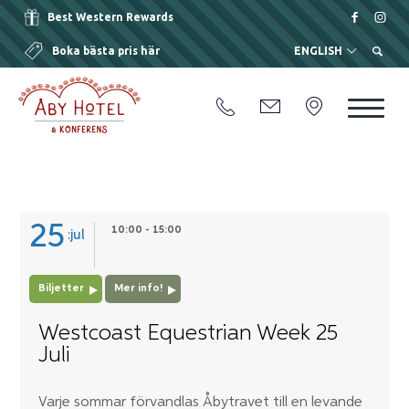
Best Western Rewards
Boka bästa pris här
ENGLISH
25
10:00 - 15:00
jul
Biljetter
Mer info!
Westcoast Equestrian Week 25
Juli
Varje sommar förvandlas Åbytravet till en levande