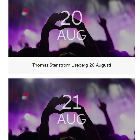
20
AUG
Thomas Stenström Liseberg 20 Augusti
21
AUG