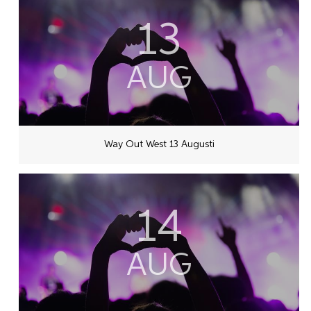
13
AUG
Way Out West 13 Augusti
14
AUG