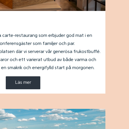
la carte-restaurang som erbjuder god mat i en
konferensgäster som familjer och par.
latsen där vi serverar vår generösa frukostbuffé.
aror och ett varierat utbud av både varma och
ör en smakrik och energifylld start på morgonen.
Läs mer