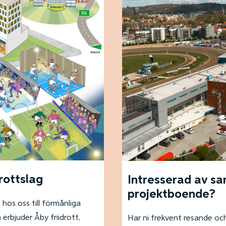
rottslag
Intresserad av sa
projektboende?
hos oss till förmånliga
 erbjuder Åby friidrott,
Har ni frekvent resande och 