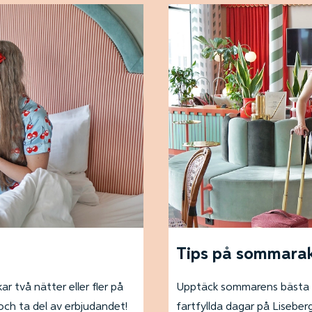
Tips på sommarak
 två nätter eller fler på
Upptäck sommarens bästa ak
ch ta del av erbjudandet!
fartfyllda dagar på Liseber