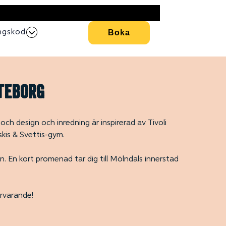
ngskod
Boka
öteborg
och design och inredning är inspirerad av Tivoli
skis & Svettis-gym.
én. En kort promenad tar dig till Mölndals innerstad
ärvarande!