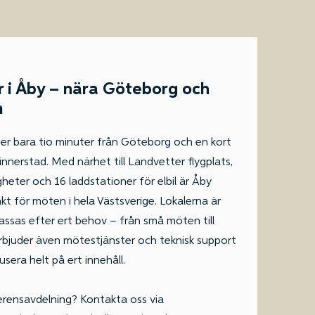
r i Åby – nära Göteborg och
m
ger bara tio minuter från Göteborg och en kort
nerstad. Med närhet till Landvetter flygplats,
heter och 16 laddstationer för elbil är Åby
t för möten i hela Västsverige. Lokalerna är
passas efter ert behov – från små möten till
erbjuder även mötestjänster och teknisk support
usera helt på ert innehåll.
ferensavdelning? Kontakta oss via