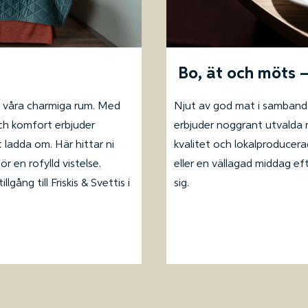
Bo, ät och möts –
Njut av god mat i samband
 i våra charmiga rum. Med
erbjuder noggrant utvalda 
ch komfort erbjuder
kvalitet och lokalproducerad
ladda om. Här hittar ni
eller en vällagad middag efte
r en rofylld vistelse.
sig.
gång till Friskis & Svettis i