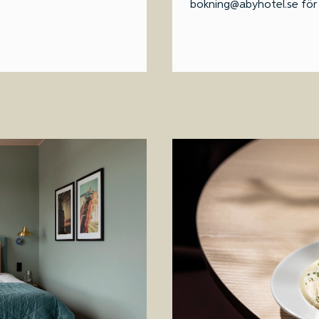
bokning@abyhotel.se för a