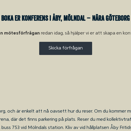
Boka er konferens i Åby, Mölndal – nära Göteborg
en mötesförfrågan
redan idag, så hjälper vi er att skapa en ko
Skicka förfrågan
org, och är enkelt att nå oavsett hur du reser. Om du kommer 
na, där det finns parkering på plats. Reser du med kollektivtra
 buss 753 vid Mölndals station. Kliv av vid hållplatsen Åby Fri