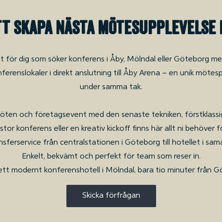
att skapa nästa mötesupplevelse 
let för dig som söker konferens i Åby, Mölndal eller Göteborg 
ferenslokaler i direkt anslutning till Åby Arena – en unik möte
under samma tak.
möten och företagsevent med den senaste tekniken, förstklassig
 stor konferens eller en kreativ kickoff finns här allt ni behöver
nsferservice från centralstationen i Göteborg till hotellet i 
Enkelt, bekvämt och perfekt för team som reser in.
ett modernt konferenshotell i Mölndal, bara tio minuter från G
Skicka förfrågan