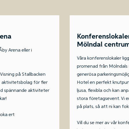
rena
Konferenslokale
Mölndal centru
y Arena eller i
Våra konferenslokaler lig
promenad från Mölndals in
 Visning på Stallbacken
generösa parkeringsmöjlig
ktivitetsbolag för fler
Hotel en perfekt knutpunk
ed spännande aktiviteter
ljusa, flexibla och kan an
kar!
stora företagsevent. Vi 
på plats, så att ni kan fok
oka ert
Vill du se mer av vår kon