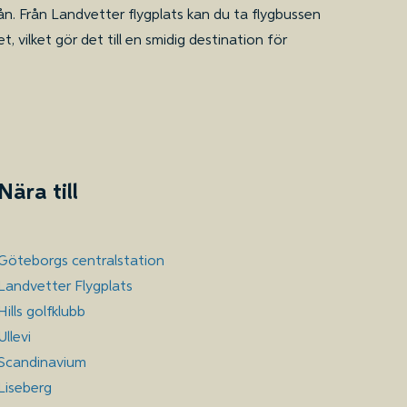
rån. Från Landvetter flygplats kan du ta flygbussen
, vilket gör det till en smidig destination för
Nära till
Göteborgs centralstation
Landvetter Flygplats
Hills golfklubb
Ullevi
Scandinavium
Liseberg